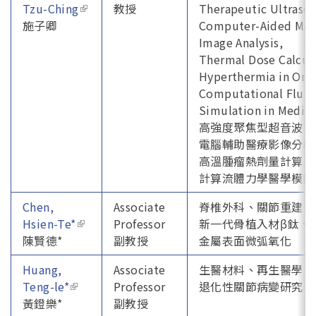
Tzu-Ching
(link is external)
教授
Therapeutic Ultraso
施子卿
Computer-Aided Med
Image Analysis,
Thermal Dose Calcula
Hyperthermia in Onc
Computational Fluid
Simulation in Medic
高強度聚焦型超音波、
電腦輔助醫療影像分析
高溫腫瘤熱劑量計算、
計算流體力學醫學模
Chen,
Associate
脊椎外科、關節重建、
Hsien-Te*
(link is external)
Professor
新一代骨植入材β鈦、
陳賢德*
副教授
金屬表面微弧氧化
Huang,
Associate
生醫材料、再生醫學、
Teng-le*
(link is external)
Professor
退化性關節病變研究、
黃鐙樂*
副教授