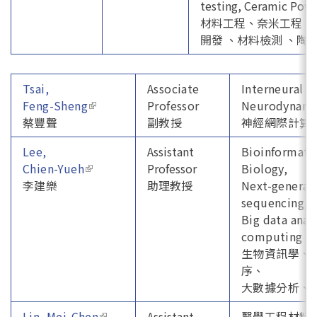
testing, Ceramic Pow
材料工程、奈米工程 
開發 、材料檢測 、陶
Tsai,
Associate
Interneural 
Feng-Sheng
(link is external)
Professor
Neurodynami
蔡豐聲
副教授
神經網際計算
Lee,
Assistant
Bioinformati
Chien-Yueh
(link is external)
Professor
Biology,
李建樂
助理教授
Next-generat
sequencing, 
Big data anal
computing
生物資訊學、
序、
大數據分析、
Lin, Mei-Chen
(link is external)
Assistant
醫學工程材料