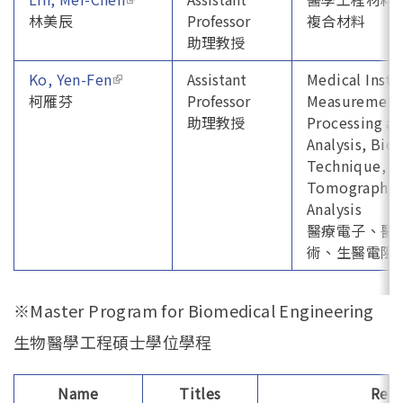
林美辰
Professor
複合材料
助理教授
Ko, Yen-Fen
(link is external)
Assistant
Medical Inst
柯雁芬
Professor
Measurement,
助理教授
Processing a
Analysis, Bi
Technique, E
Tomography R
Analysis
醫療電子、醫
術、生醫電阻
※Master Program for Biomedical Engineering
生物醫學工程碩士學位學程
Name
Titles
Rese