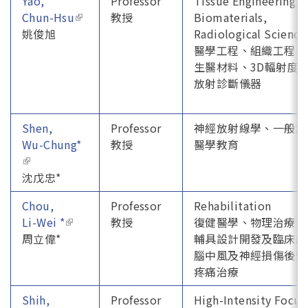
Yao,
Professor
Tissue Engineering,
Chun-Hsu
(link is external)
教授
Biomaterials,
姚俊旭
Radiological Science
醫學工程、組織工程、
生醫材料、3D輻射度
放射診斷儀器
Shen,
Professor
神經放射線學、一般放
Wu-Chung*
教授
醫學教育
(link is external)
沈戊忠*
Chou,
Professor
Rehabilitation
Li-Wei *
(link is external)
教授
復健醫學、物理治療、
周立偉*
輔具設計開發及臨床試
腦中風及神經損傷後針
疼痛治療
Shih,
Professor
High-Intensity Focu