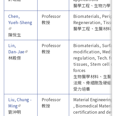
醫學工程、生物力學、
Chen,
Professor
Biomaterials,
Periph
Yueh-Sheng
教授
Regeneration, Tissue
(link is external)
醫學工程、生醫材料
、
陳悅生
Lin,
Professor
Biomaterials, Surfac
Dan-Jae
(link is external)
教授
modification, Medica
林殿傑
regulation, Tech. for
tissues, Stem cell c
forces
生物醫學材料、生醫材
法規、骨細胞及硬組織
受力培養
Liu, Chung -
Professor
Material Engineering,
Ming
(link is external)
教授
, Biomedical Material
劉沖明
certification and dev