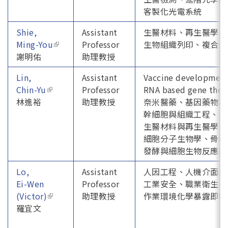
客製化光電系統
Shie,
Assistant
生醫材料、再生醫學、
Ming-You
(link is external)
Professor
生物組織列印、複合式
謝明佑
助理教授
Lin,
Assistant
Vaccine developme
Chin-Yu
(link is external)
Professor
RNA based gene ther
林進裕
助理教授
奈米醫藥、基因藥物與
幹細胞與組織工程、
生醫材料與再生醫學、
細胞分子生物學、骨科
發酵與細胞生物反應器
Lo,
Assistant
人因工程、人機介面評
Ei-Wen
Professor
工業安全、職業衛生、
(Victor)
(link is external)
助理教授
作業環境化學暴露即時
羅宜文