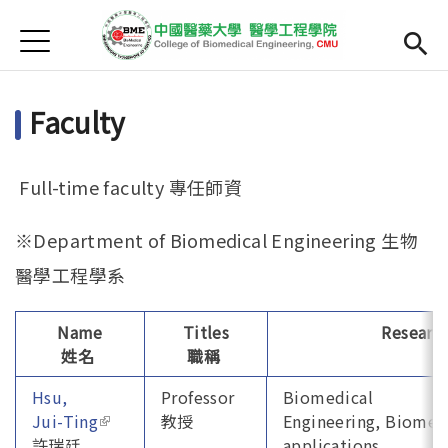
Jump to Main content
Jump to Navigation
首頁
Home
Faculty
Research
Faculty
Full-time faculty 專任師資
Courses
※Department of Biomedical Engineering 生物
正體中文
醫學工程學系
Name
Titles
Research
姓名
職稱
Hsu,
Professor
Biomedical
Jui-Ting
(link is external)
教授
Engineering, Biomec
許瑞廷
applications