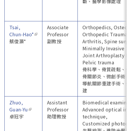
斷、醫學影像處理
Tsai,
Associate
Orthopedics, Osteop
Chun-Hao*
(link is external)
Professor
Orthopedic Trauma 
蔡俊灝*
副教授
Arthritis, Spine surg
Minimally Invasive Su
Joint Arthroplasty N
Pelvic trauma
骨科學、骨質疏鬆、骨
骨關節炎、微創手術、
導航關節重建手術、骨
建
Zhuo,
Assistant
Biomedical examina
Guan-Yu
(link is external)
Professor
Advanced optical im
卓冠宇
助理教授
technique,
Customized photoni
生醫檢測、進階光學顯