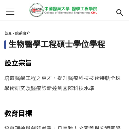
Jump to Main content
Jump to Navigation
首頁
最新消息
您在這裡
首頁
-
院系簡介
Open submenu (院系簡介)
院系簡介
生物醫學工程碩士學位學程
院長簡介
設立宗旨
Open submenu (主任簡介)
主任簡介
師資
Open subm
培育醫學工程之專才，提升醫療科技技術接軌全球
學術研究及醫療診斷達到國際科技水準
Open submenu (課程)
課程
招生
教育目標
Open submenu (法規/表單)
法規/表單
培育理論與創新並重，具高雅人文素養與宏觀國際