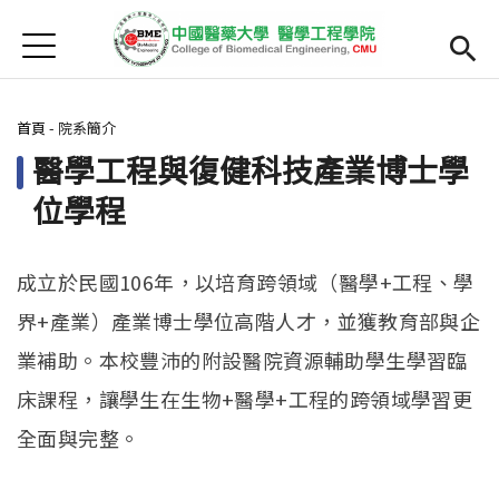
Jump to Main content
Jump to Navigation
首頁
最新消息
您在這裡
首頁
-
院系簡介
Open submenu (院系簡介)
院系簡介
醫學工程與復健科技產業博士學
院長簡介
位學程
Open submenu (主任簡介)
主任簡介
成立於民國106年，以培育跨領域（醫學+工程、學
師資
Open subm
界+產業）產業博士學位高階人才，並獲教育部與企
Open submenu (課程)
課程
業補助。本校豐沛的附設醫院資源輔助學生學習臨
床課程，讓學生在生物+醫學+工程的跨領域學習更
招生
全面與完整。
Open submenu (法規/表單)
法規/表單