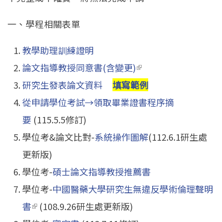
English
Open submen
一、學程相關表單
教學助理訓練證明
論文指導教授同意書(含變更)
(link is external)
研究生發表論文資料
填寫範例
從申請學位考試→領取畢業證書程序摘
要
(115.5.5修訂)
學位考&論文比對-
系統操作圖解
(112.6.1研生處
更新版)
學位考-
碩士論文指導教授推薦書
學位考-
中國醫藥大學研究生無違反學術倫理聲明
書
(link is external)
(108.9.26研生處更新版)