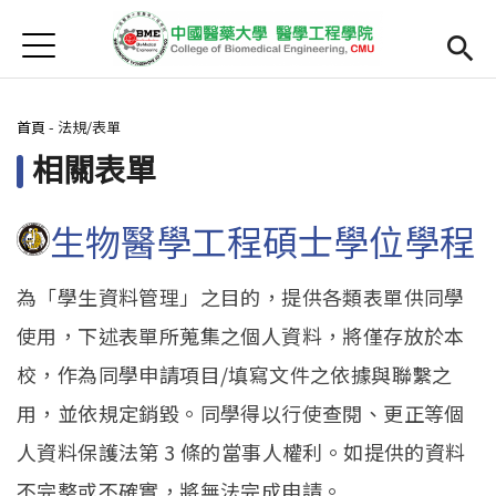
Jump to Main content
Jump to Navigation
首頁
最新消息
您在這裡
首頁
-
法規/表單
Open submenu (院系簡介)
院系簡介
相關表單
院長簡介
生物醫學工程碩士學位學程
Open submenu (主任簡介)
主任簡介
師資
Open subm
為「學生資料管理」之目的，提供各類表單供同學
使用，下述表單所蒐集之個人資料，將僅存放於本
Open submenu (課程)
課程
校，作為同學申請項目/填寫文件之依據與聯繫之
招生
用，並依規定銷毀。同學得以行使查閱、更正等個
Open submenu (法規/表單)
法規/表單
人資料保護法第 3 條的當事人權利。如提供的資料
不完整或不確實，將無法完成申請。