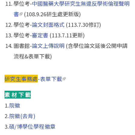
學位考-
中國醫藥大學研究生無違反學術倫理聲明
書
(link is external)
(108.9.26研生處更新版)
學位考-
論文封面格式
(113.7.30修訂)
學位考-
審定書
(113.7.11更新)
圖書館-
論文上傳說明
(含學位論文延後公開申請
流程&表單下載)
研究生事務處
-表單下載
(link is external)
素 材 下 載
1.
院徽
2.
院徽(去背)
3.
碩/博學位學程徽章