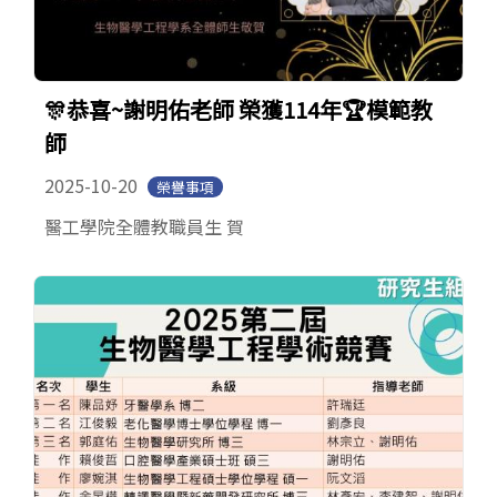
🎊恭喜~謝明佑老師 榮獲114年🏆模範教
師
2025-10-20
榮譽事項
醫工學院全體教職員生 賀