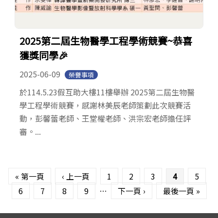
2025第二屆生物醫學工程學術競賽~恭喜
獲獎同學🎉
2025-06-09
榮譽事項
於114.5.23假互助大樓11樓舉辦 2025第二屆生物醫
學工程學術競賽，感謝林美辰老師策劃此次競賽活
動，彭馨蕾老師、王堂權老師、洪宗宏老師擔任評
審。...
頁面
« 第一頁
‹ 上一頁
1
2
3
4
5
6
7
8
9
…
下一頁 ›
最後一頁 »