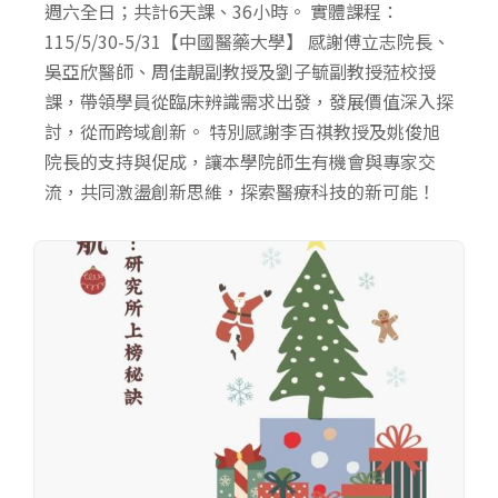
週六全日；共計6天課、36小時。 實體課程：
115/5/30-5/31【中國醫藥大學】 感謝傅立志院長、
吳亞欣醫師、周佳靚副教授及劉子毓副教授蒞校授
課，帶領學員從臨床辨識需求出發，發展價值深入探
討，從而跨域創新。 特別感謝李百祺教授及姚俊旭
院長的支持與促成，讓本學院師生有機會與專家交
流，共同激盪創新思維，探索醫療科技的新可能！