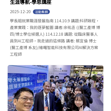
生涯導航-學思講座
2025-12-20
活動集錦
學長姐就業職涯發展指南 114.10.9 講題:科研啟程，
產業實踐：我的逐夢藍圖 講者:余祐丞 ((醫工產博 博
四/博士學位候選人) 114.12.18 講題: 從臨床醫事人
員到AI工程師，我走過的這條路 講者: 蔡宜倫 博士
(醫工產博 系友)/維曙智能科技有限公司AI解決方案
工程師