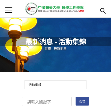
Jump to Main content
Jump to Navigation
首頁
最新消息
Open submenu (院系簡介)
院系簡介
最新消息 - 活動集錦
院長簡介
您在這裡
首頁
-
最新消息
Open submenu (主任簡介)
主任簡介
師資
Open subm
Open submenu (課程)
課程
招生
Open submenu (法規/表單)
法規/表單