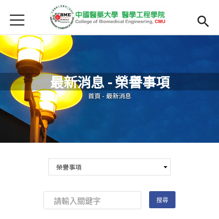
Jump to Main content
Jump to Navigation
首頁
最新消息
Open submenu (院系簡介)
院系簡介
最新消息 - 榮譽事項
院長簡介
您在這裡
首頁
-
最新消息
Open submenu (主任簡介)
主任簡介
師資
Open subm
Open submenu (課程)
課程
招生
Open submenu (法規/表單)
法規/表單