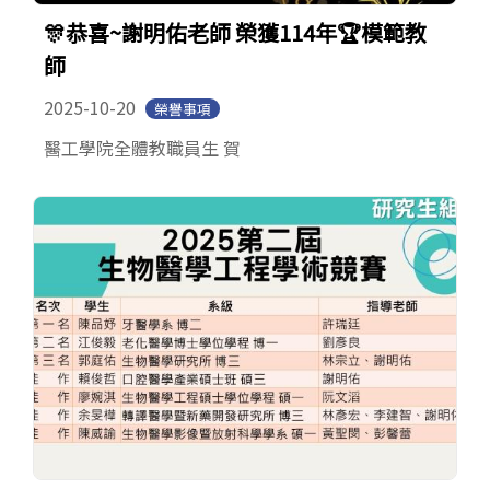
🎊恭喜~謝明佑老師 榮獲114年🏆模範教
師
2025-10-20
榮譽事項
醫工學院全體教職員生 賀