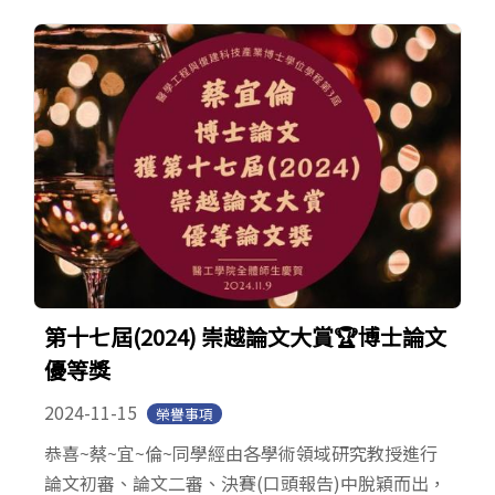
第十七屆(2024) 崇越論文大賞🏆博士論文
優等獎
2024-11-15
榮譽事項
恭喜~蔡~宜~倫~同學經由各學術領域研究教授進行
論文初審、論文二審、決賽(口頭報告)中脫穎而出，