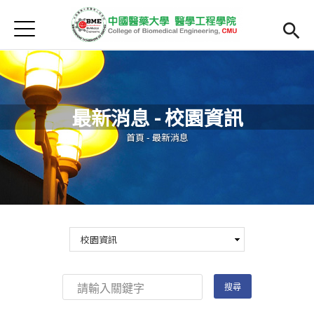
Jump to Main content
Jump to Navigation
首頁
最新消息
Open submenu (院系簡介)
院系簡介
最新消息 - 校園資訊
院長簡介
您在這裡
首頁
-
最新消息
Open submenu (主任簡介)
主任簡介
師資
Open subm
Open submenu (課程)
課程
招生
Open submenu (法規/表單)
法規/表單