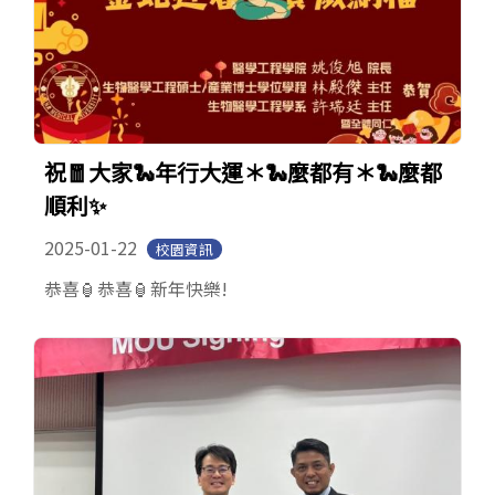
祝🧧大家🐍年行大運＊🐍麼都有＊🐍麼都
順利✨
2025-01-22
校園資訊
恭喜🏮恭喜🏮新年快樂!