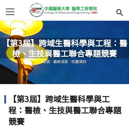
Jump to Main content
Jump to Navigation
首頁
最新消息
Open submenu (院系簡介)
院系簡介
【第3屆】跨域生醫科學與工程：醫
院長簡介
檢、生技與醫工聯合專題競賽
您在這裡
Open submenu (主任簡介)
主任簡介
首頁
-
最新消息
-
校園資訊
師資
Open subm
Open submenu (課程)
課程
【第3屆】跨域生醫科學與工
招生
程：醫檢、生技與醫工聯合專題
Open submenu (法規/表單)
法規/表單
競賽