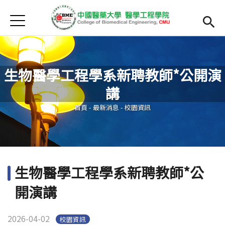
Jump to Main content
Jump to Navigation
首頁
最新消息
Open submenu (院系簡介)
院系簡介
生物醫學工程學系新聘教師*公開演
院長簡介
講
您在這裡
Open submenu (主任簡介)
主任簡介
首頁
-
最新消息
-
校園資訊
師資
Open subm
Open submenu (課程)
課程
生物醫學工程學系新聘教師*公
招生
開演講
Open submenu (法規/表單)
法規/表單
2026-04-02
校園資訊