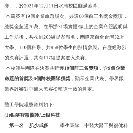
賽」，於2021年12月11日水湳校區圓滿落幕。
本競賽有19個企業命題場次、共設60個前三名獎金獎項，
總獎金超過70萬。在舉辦31場實體/線上的企業命題說明與
工作坊後，共收到203組提案報名，團隊來自全台灣32所
大學、110個科系、共858位學生的熱情參與。在歷經激烈
的決賽評選，共有117組提案進入決賽。
本校師生團隊在決賽共斬獲
19
個前三名獎項
，含
9
個企業
命題的首獎
及
6
個跨校團隊獲獎
，顯示企業代表、學界跟
業界評審對中醫大黑客松輔導一致的肯定。
醫工學院獲獎資料如下:
(1)
銀髮智慧照護/上銀科技
第一名 肌少成多
學生團隊：中醫大醫工與復健科