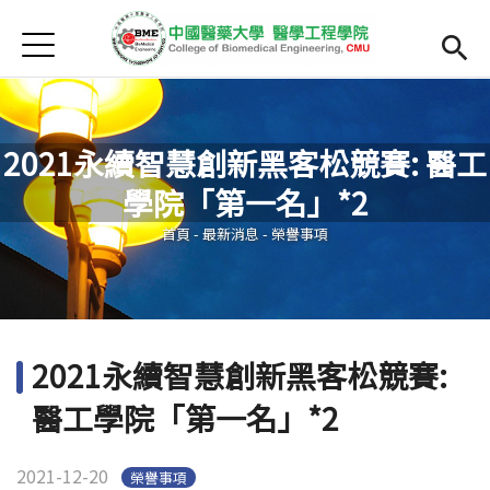
Jump to Main content
Jump to Navigation
首頁
最新消息
Open submenu (院系簡介)
院系簡介
2021永續智慧創新黑客松競賽: 醫工
院長簡介
學院「第一名」*2
您在這裡
Open submenu (主任簡介)
主任簡介
首頁
-
最新消息
-
榮譽事項
師資
Open subm
Open submenu (課程)
課程
2021永續智慧創新黑客松競賽:
招生
醫工學院「第一名」*2
Open submenu (法規/表單)
法規/表單
2021-12-20
榮譽事項