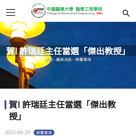
Jump to Main content
Jump to Navigation
首頁
最新消息
Open submenu (院系簡介)
院系簡介
賀! 許瑞廷主任當選「傑出教授」
院長簡介
您在這裡
首頁
-
最新消息
-
榮譽事項
Open submenu (主任簡介)
主任簡介
師資
Open subm
Open submenu (課程)
課程
賀! 許瑞廷主任當選「傑出教
招生
授」
Open submenu (法規/表單)
法規/表單
2022-04-29
榮譽事項